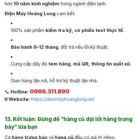
hơn
10 năm kinh nghiệm
trong ngành điện lạnh.
Điện Máy Hoàng Long
cam kết:
100% sản phẩm
kiểm tra kỹ, có phiếu test thực tế.
Bảo hành 6–12 tháng
, đổi trả nếu lỗi kỹ thuật.
Cung cấp đầy đủ
tem hãng, mã QR, thông tin xuất xứ.
Giao hàng tận nơi, hỗ trợ kỹ thuật tận nhà.
0966.311.890
📞
Hotline:
🌐
Website:
https://dienmayhoanglong.net
13. Kết luận: Đừng để “hàng cũ đội lốt hàng trưng
bày” lừa bạn
Cả
hàng trưng bày
và
hàng cũ
đều có giá trị riêng.