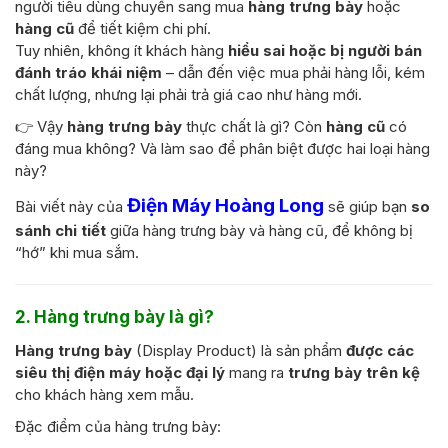
người tiêu dùng chuyển sang mua
hàng trưng bày
hoặc
hàng cũ
để tiết kiệm chi phí.
Tuy nhiên, không ít khách hàng
hiểu sai hoặc bị người bán
đánh tráo khái niệm
– dẫn đến việc mua phải hàng lỗi, kém
chất lượng, nhưng lại phải trả giá cao như hàng mới.
👉 Vậy
hàng trưng bày
thực chất là gì? Còn
hàng cũ
có
đáng mua không? Và làm sao để phân biệt được hai loại hàng
này?
Điện Máy Hoàng Long
Bài viết này của
sẽ giúp bạn
so
sánh chi tiết
giữa hàng trưng bày và hàng cũ, để không bị
“hớ” khi mua sắm.
2. Hàng trưng bày là gì?
Hàng trưng bày
(Display Product) là sản phẩm
được các
siêu thị điện máy hoặc đại lý
mang ra
trưng bày trên kệ
cho khách hàng xem mẫu.
Đặc điểm của hàng trưng bày: