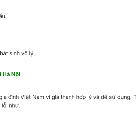
ầu
át sinh vô lý
i Hà Nội
ia đình Việt Nam vì giá thành hợp lý và dễ sử dụng. 
lỗi như: