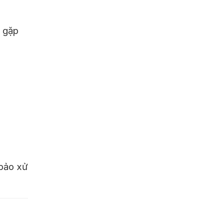
i gặp
 bảo xử