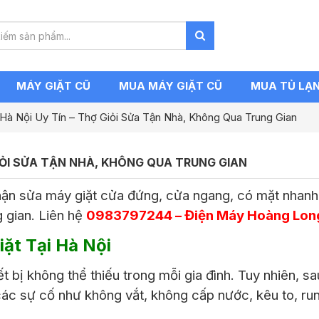
MÁY GIẶT CŨ
MUA MÁY GIẶT CŨ
MUA TỦ LẠ
 Hà Nội Uy Tín – Thợ Giỏi Sửa Tận Nhà, Không Qua Trung Gian
GIỎI SỬA TẬN NHÀ, KHÔNG QUA TRUNG GIAN
nhận sửa máy giặt cửa đứng, cửa ngang, có mặt nhanh,
g gian. Liên hệ
0983797244 – Điện Máy Hoàng Lon
iặt Tại Hà Nội
ết bị không thể thiếu trong mỗi gia đình. Tuy nhiên, s
các sự cố như không vắt, không cấp nước, kêu to, run