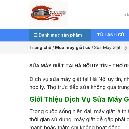
TỦ LẠNH CŨ
Danh mục sản phẩm
Trang chủ
/
Mua máy giặt cũ
/
Sửa Máy Giặt Tại
SỬA MÁY GIẶT TẠI HÀ NỘI UY TÍN – THỢ 
Dịch vụ sửa máy giặt tại Hà Nội uy tín, 
hợp lý. Thợ trực tiếp sửa không qua trun
Giới Thiệu Dịch Vụ Sửa Máy G
Trong cuộc sống hiện đại, máy giặt là thi
thời gian sử dụng, máy giặt dễ gặp phải 
mạnh hoặc thậm chí không hoạt động.