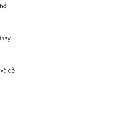
phổ
thay
 và dễ