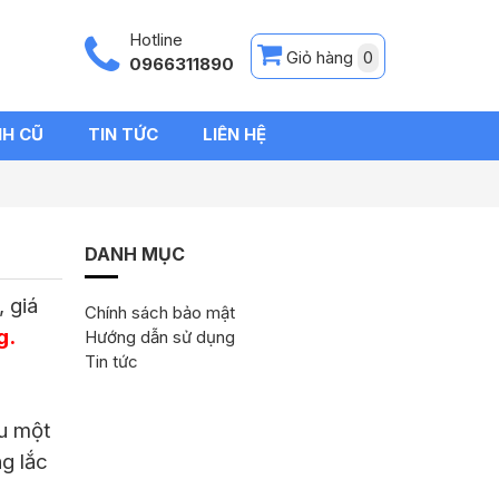
Hotline
Giỏ hàng
0
0966311890
NH CŨ
TIN TỨC
LIÊN HỆ
DANH MỤC
 giá
Chính sách bảo mật
g.
Hướng dẫn sử dụng
Tin tức
au một
g lắc