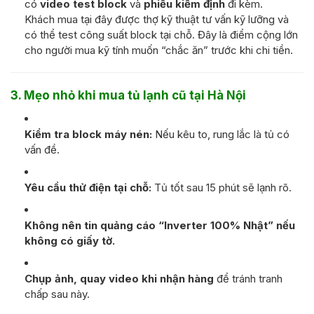
có
video test block
và
phiếu kiểm định
đi kèm.
Khách mua tại đây được thợ kỹ thuật tư vấn kỹ lưỡng và
có thể test công suất block tại chỗ. Đây là điểm cộng lớn
cho người mua kỹ tính muốn “chắc ăn” trước khi chi tiền.
3. Mẹo nhỏ khi mua tủ lạnh cũ tại Hà Nội
Kiểm tra block máy nén:
Nếu kêu to, rung lắc là tủ có
vấn đề.
Yêu cầu thử điện tại chỗ:
Tủ tốt sau 15 phút sẽ lạnh rõ.
Không nên tin quảng cáo “Inverter 100% Nhật” nếu
không có giấy tờ.
Chụp ảnh, quay video khi nhận hàng
để tránh tranh
chấp sau này.