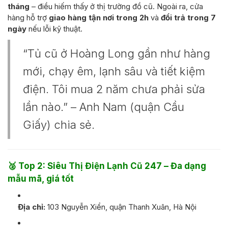
tháng
– điều hiếm thấy ở thị trường đồ cũ. Ngoài ra, cửa
hàng hỗ trợ
giao hàng tận nơi trong 2h
và
đổi trả trong 7
ngày
nếu lỗi kỹ thuật.
“Tủ cũ ở Hoàng Long gần như hàng
mới, chạy êm, lạnh sâu và tiết kiệm
điện. Tôi mua 2 năm chưa phải sửa
lần nào.” – Anh Nam (quận Cầu
Giấy) chia sẻ.
🥈
Top 2: Siêu Thị Điện Lạnh Cũ 247 – Đa dạng
mẫu mã, giá tốt
Địa chỉ:
103 Nguyễn Xiển, quận Thanh Xuân, Hà Nội