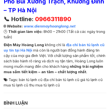
Phố Bùi Xương Trạch, Khương Đình
– TP Hà Nội
📞 Hotline:
0966311890
🌐
Website:
www.dienmayhoanglong.net
🕒
Thời gian làm việc:
8h00 – 21h00 (Tất cả các ngày trong
tuần)
Điện Máy Hoàng Long
không chỉ là
địa chỉ bán tủ lạnh cũ
uy tín tại Hà Nội
mà còn là người bạn đồng hành đáng tin
cậy của mọi gia đình Việt. Với chất lượng sản phẩm tốt, chính
sách bảo hành rõ ràng và dịch vụ tận tâm, Hoàng Long luôn
mong muốn mang đến cho khách hàng
những trải nghiệm
mua sắm tiết kiệm – an tâm – chất lượng nhất
.
Tags:
bán tủ lạnh cũ
địa chỉ bán tủ lạnh cũ
giá tủ lạnh cũ
mua tủ lạnh cũ
thu mua tủ lạnh cũ
BÌNH LUẬN