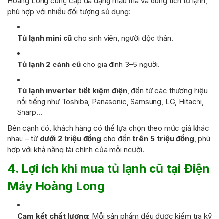
Hoàng Long cung cấp đa dạng mẫu mã và dung tích tủ lạnh,
phù hợp với nhiều đối tượng sử dụng:
Tủ lạnh mini cũ
cho sinh viên, người độc thân.
Tủ lạnh 2 cánh cũ
cho gia đình 3–5 người.
Tủ lạnh inverter tiết kiệm điện
, đến từ các thương hiệu
nổi tiếng như Toshiba, Panasonic, Samsung, LG, Hitachi,
Sharp…
Bên cạnh đó, khách hàng có thể lựa chọn theo mức giá khác
nhau – từ
dưới 2 triệu đồng
cho đến
trên 5 triệu đồng
, phù
hợp với khả năng tài chính của mỗi người.
4. Lợi ích khi mua tủ lạnh cũ tại Điện
Máy Hoàng Long
Cam kết chất lượng
: Mỗi sản phẩm đều được kiểm tra kỹ