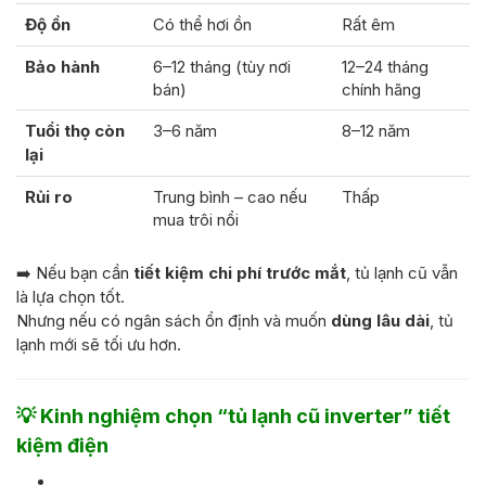
Độ ồn
Có thể hơi ồn
Rất êm
Bảo hành
6–12 tháng (tùy nơi
12–24 tháng
bán)
chính hãng
Tuổi thọ còn
3–6 năm
8–12 năm
lại
Rủi ro
Trung bình – cao nếu
Thấp
mua trôi nổi
➡️ Nếu bạn cần
tiết kiệm chi phí trước mắt
, tủ lạnh cũ vẫn
là lựa chọn tốt.
Nhưng nếu có ngân sách ổn định và muốn
dùng lâu dài
, tủ
lạnh mới sẽ tối ưu hơn.
💡
Kinh nghiệm chọn “tủ lạnh cũ inverter” tiết
kiệm điện