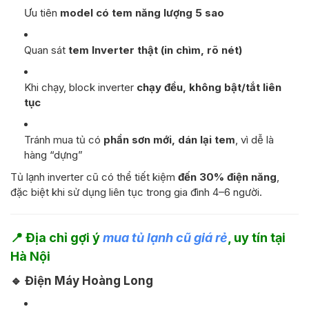
Ưu tiên
model có tem năng lượng 5 sao
Quan sát
tem Inverter thật (in chìm, rõ nét)
Khi chạy, block inverter
chạy đều, không bật/tắt liên
tục
Tránh mua tủ có
phần sơn mới, dán lại tem
, vì dễ là
hàng “dựng”
Tủ lạnh inverter cũ có thể tiết kiệm
đến 30% điện năng
,
đặc biệt khi sử dụng liên tục trong gia đình 4–6 người.
📍
Địa chỉ gợi ý
mua tủ lạnh cũ giá rẻ
, uy tín tại
Hà Nội
🔹
Điện Máy Hoàng Long