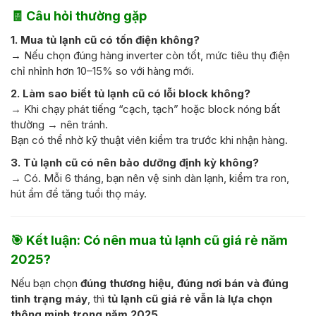
🧾
Câu hỏi thường gặp
1. Mua tủ lạnh cũ có tốn điện không?
→ Nếu chọn đúng hàng inverter còn tốt, mức tiêu thụ điện
chỉ nhỉnh hơn 10–15% so với hàng mới.
2. Làm sao biết tủ lạnh cũ có lỗi block không?
→ Khi chạy phát tiếng “cạch, tạch” hoặc block nóng bất
thường → nên tránh.
Bạn có thể nhờ kỹ thuật viên kiểm tra trước khi nhận hàng.
3. Tủ lạnh cũ có nên bảo dưỡng định kỳ không?
→ Có. Mỗi 6 tháng, bạn nên vệ sinh dàn lạnh, kiểm tra ron,
hút ẩm để tăng tuổi thọ máy.
🎯
Kết luận: Có nên mua tủ lạnh cũ giá rẻ năm
2025?
Nếu bạn chọn
đúng thương hiệu, đúng nơi bán và đúng
tình trạng máy
, thì
tủ lạnh cũ giá rẻ vẫn là lựa chọn
thông minh trong năm 2025
.