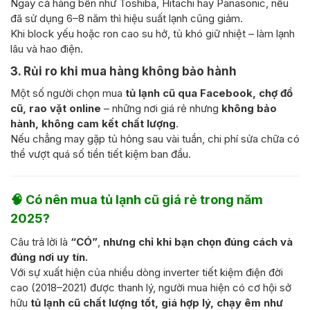
Ngay cả hàng bền như Toshiba, Hitachi hay Panasonic, nếu
đã sử dụng 6–8 năm thì hiệu suất lạnh cũng giảm.
Khi block yếu hoặc ron cao su hở, tủ khó giữ nhiệt – làm lạnh
lâu và hao điện.
3. Rủi ro khi mua hàng không bảo hành
Một số người chọn mua
tủ lạnh cũ qua Facebook, chợ đồ
cũ, rao vặt online
– những nơi giá rẻ nhưng
không bảo
hành, không cam kết chất lượng
.
Nếu chẳng may gặp tủ hỏng sau vài tuần, chi phí sửa chữa có
thể vượt quá số tiền tiết kiệm ban đầu.
🧠
Có nên mua tủ lạnh cũ giá rẻ trong năm
2025?
Câu trả lời là
“CÓ”
,
nhưng chỉ khi bạn chọn đúng cách và
đúng nơi uy tín.
Với sự xuất hiện của nhiều dòng inverter tiết kiệm điện đời
cao (2018–2021) được thanh lý, người mua hiện có cơ hội sở
hữu
tủ lạnh cũ chất lượng tốt, giá hợp lý, chạy êm như