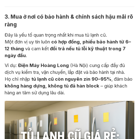
3. Mua ở nơi có
bảo hành & chính sách hậu mãi rõ
ràng
Đây là yếu tố quan trọng nhất khi mua tủ lạnh cũ.
Một đơn vị uy tín luôn
có hợp đồng, phiếu bảo hành từ 6–
12 tháng
và cam kết
đổi trả nếu tủ lỗi kỹ thuật trong 7
ngày đầu
.
Ví dụ:
Điện Máy Hoàng Long
(Hà Nội) cung cấp đầy đủ
dịch vụ kiểm tra, vận chuyển, lắp đặt và bảo hành tại nhà.
Họ chỉ nhập
tủ lạnh cũ còn nguyên zin 90–95%
, đảm bảo
không hàng dựng, không tủ đã hàn block
– giúp khách
hàng an tâm sử dụng lâu dài.