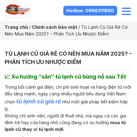
Hotline: 0966311890
Trang chủ
/
Chính sách bảo mật
/
Tủ Lạnh Cũ Giá Rẻ Có
Nên Mua Năm 2025? – Phân Tích Ưu Nhược Điểm
TỦ LẠNH CŨ GIÁ RẺ CÓ NÊN MUA NĂM 2025? –
PHÂN TÍCH ƯU NHƯỢC ĐIỂM
📈 Xu hướng “săn” tủ lạnh cũ bùng nổ sau Tết
Trong bối cảnh giá điện, chi phí sinh hoạt và hàng điện tử mới
đều tăng mạnh, ngày càng nhiều người tiêu dùng Việt Nam
tủ lạnh cũ giá rẻ
chọn
như một giải pháp tiết kiệm hợp
lý.
Không chỉ sinh viên, người đi thuê nhà, mà ngay cả các gia
đình trẻ hay cửa hàng nhỏ cũng đang có xu hướng
mua tủ
lạnh cũ thay vì tủ lạnh mới
.