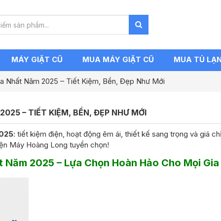
MÁY GIẶT CŨ
MUA MÁY GIẶT CŨ
MUA TỦ LẠ
 Nhất Năm 2025 – Tiết Kiệm, Bền, Đẹp Như Mới
25 – TIẾT KIỆM, BỀN, ĐẸP NHƯ MỚI
2025
: tiết kiệm điện, hoạt động êm ái, thiết kế sang trọng và giá c
ện Máy Hoàng Long tuyển chọn!
t Năm 2025 – Lựa Chọn Hoàn Hảo Cho Mọi Gia