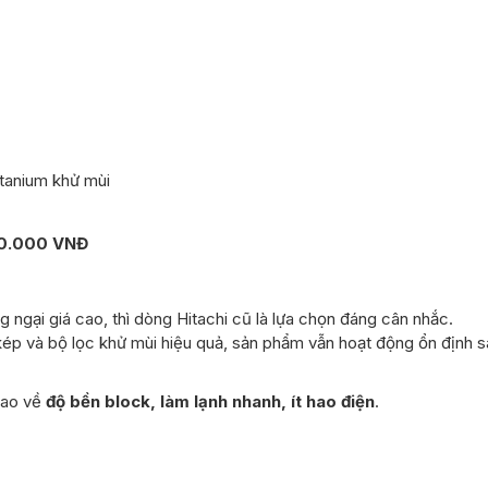
itanium khử mùi
00.000 VNĐ
 ngại giá cao, thì dòng Hitachi cũ là lựa chọn đáng cân nhắc.
h kép và bộ lọc khử mùi hiệu quả, sản phẩm vẫn hoạt động ổn định 
cao về
độ bền block, làm lạnh nhanh, ít hao điện
.