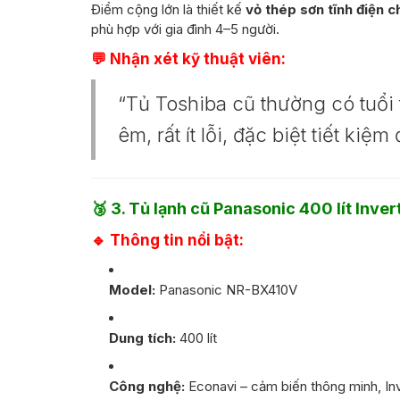
Điểm cộng lớn là thiết kế
vỏ thép sơn tĩnh điện c
phù hợp với gia đình 4–5 người.
💬 Nhận xét kỹ thuật viên:
“Tủ Toshiba cũ thường có tuổi
êm, rất ít lỗi, đặc biệt tiết kiệ
🥉
3. Tủ lạnh cũ Panasonic 400 lít Inver
🔹 Thông tin nổi bật:
Model:
Panasonic NR-BX410V
Dung tích:
400 lít
Công nghệ:
Econavi – cảm biến thông minh, Inv