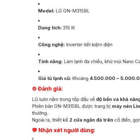
Model:
LG GN-M315BL
Dung tích:
315 lít
Công nghệ:
Inverter tiết kiệm điện
Tính năng:
Làm lạnh đa chiều, khử mùi Nano Ca
Giá tủ lạnh cũ:
Khoảng
4.500.000 – 5.000.
⚙️ Đánh giá:
LG luôn nằm trong tốp đầu về
độ bền và khả năng
Phiên bản GN-M315BL được trang bị
máy nén Lin
thường.
Ngoài ra, thiết kế
2 cửa ngăn đá trên
cổ điển, gọ
💬 Nhận xét người dùng: