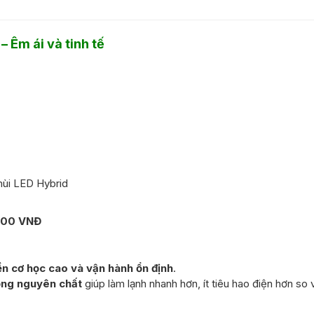
– Êm ái và tinh tế
mùi LED Hybrid
000 VNĐ
n cơ học cao và vận hành ổn định
.
ồng nguyên chất
giúp làm lạnh nhanh hơn, ít tiêu hao điện hơn so 