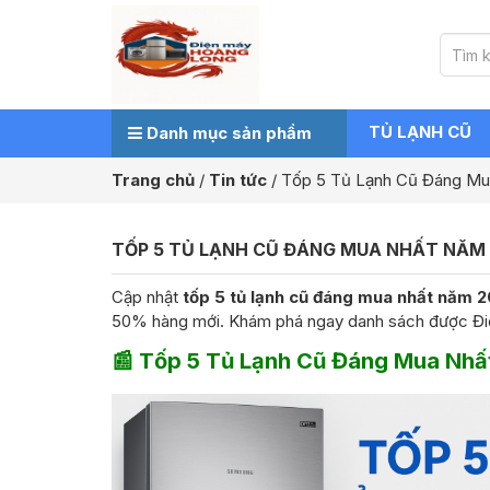
TỦ LẠNH CŨ
Danh mục sản phẩm
Trang chủ
/
Tin tức
/
Tốp 5 Tủ Lạnh Cũ Đáng Mua
TỐP 5 TỦ LẠNH CŨ ĐÁNG MUA NHẤT NĂM 20
Cập nhật
tốp 5 tủ lạnh cũ đáng mua nhất năm 
50% hàng mới. Khám phá ngay danh sách được Đi
📰
Tốp 5 Tủ Lạnh Cũ Đáng Mua Nhấ