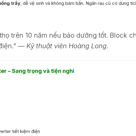
hống trầy
, dễ vệ sinh và không bám bẩn. Ngăn rau củ có dung tíc
 thọ trên 10 năm nếu bảo dưỡng tốt. Block c
m điện.” —
Kỹ thuật viên Hoàng Long.
ter – Sang trọng và tiện ngh
i
erter tiết kiệm điện