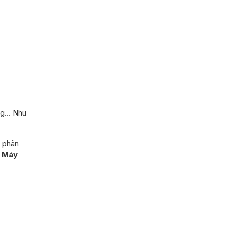
ẵng… Nhu
g phân
n Máy