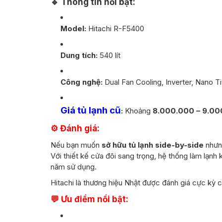
🔹 Thông tin nổi bật:
Model:
Hitachi R-F5400
Dung tích:
540 lít
Công nghệ:
Dual Fan Cooling, Inverter, Nano T
Giá tủ lạnh cũ
:
Khoảng
8.000.000 – 9.0
⚙️ Đánh giá:
Nếu bạn muốn
sở hữu tủ lạnh side-by-side
nhưng
Với thiết kế cửa đôi sang trọng, hệ thống làm lạn
năm sử dụng.
Hitachi là thương hiệu Nhật được đánh giá cực kỳ 
💬 Ưu điểm nổi bật: