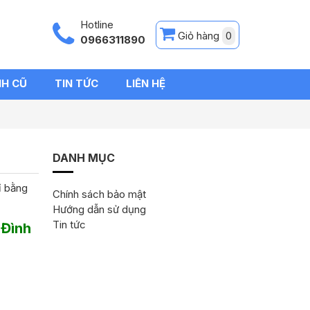
Hotline
Giỏ hàng
0
0966311890
NH CŨ
TIN TỨC
LIÊN HỆ
DANH MỤC
hỉ bằng
Chính sách bảo mật
Hướng dẫn sử dụng
Tin tức
 Đình