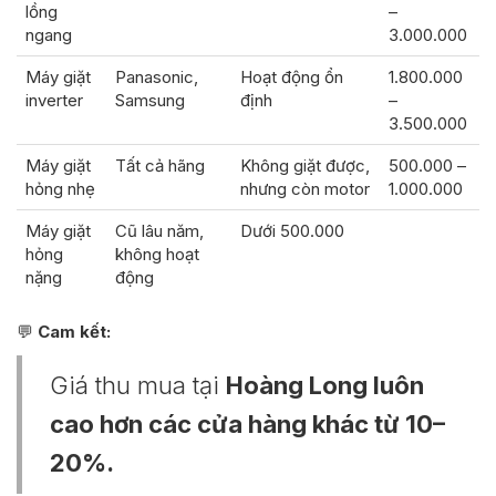
lồng
–
ngang
3.000.000
Máy giặt
Panasonic,
Hoạt động ổn
1.800.000
inverter
Samsung
định
–
3.500.000
Máy giặt
Tất cả hãng
Không giặt được,
500.000 –
hỏng nhẹ
nhưng còn motor
1.000.000
Máy giặt
Cũ lâu năm,
Dưới 500.000
hỏng
không hoạt
nặng
động
💬
Cam kết:
Giá thu mua tại
Hoàng Long luôn
cao hơn các cửa hàng khác từ 10–
20%.