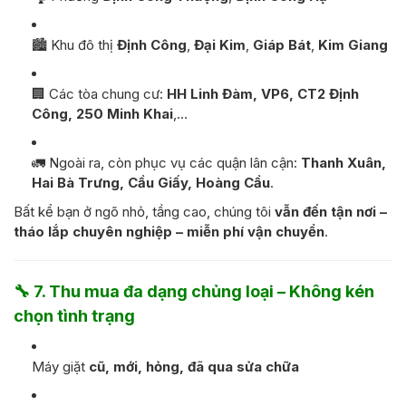
🏙️ Khu đô thị
Định Công
,
Đại Kim
,
Giáp Bát
,
Kim Giang
🏢 Các tòa chung cư:
HH Linh Đàm, VP6, CT2 Định
Công, 250 Minh Khai
,…
🚛 Ngoài ra, còn phục vụ các quận lân cận:
Thanh Xuân,
Hai Bà Trưng, Cầu Giấy, Hoàng Cầu
.
Bất kể bạn ở ngõ nhỏ, tầng cao, chúng tôi
vẫn đến tận nơi –
tháo lắp chuyên nghiệp – miễn phí vận chuyển
.
🔧
7. Thu mua đa dạng chủng loại – Không kén
chọn tình trạng
Máy giặt
cũ, mới, hỏng, đã qua sửa chữa