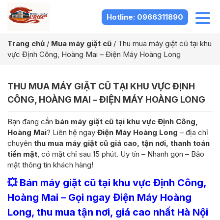
Hotline: 0966311890
Trang chủ
/
Mua máy giặt cũ
/
Thu mua máy giặt cũ tại khu
vực Định Công, Hoàng Mai – Điện Máy Hoàng Long
THU MUA MÁY GIẶT CŨ TẠI KHU VỰC ĐỊNH
CÔNG, HOÀNG MAI – ĐIỆN MÁY HOÀNG LONG
Bạn đang cần
bán máy giặt cũ tại khu vực Định Công,
Hoàng Mai
? Liên hệ ngay
Điện Máy Hoàng Long
– địa chỉ
chuyên
thu mua máy giặt cũ giá cao, tận nơi, thanh toán
tiền mặt
, có mặt chỉ sau 15 phút. Uy tín – Nhanh gọn – Bảo
mật thông tin khách hàng!
💥
Bán máy giặt cũ tại khu vực Định Công,
Hoàng Mai – Gọi ngay Điện Máy Hoàng
Long, thu mua tận nơi, giá cao nhất Hà Nội