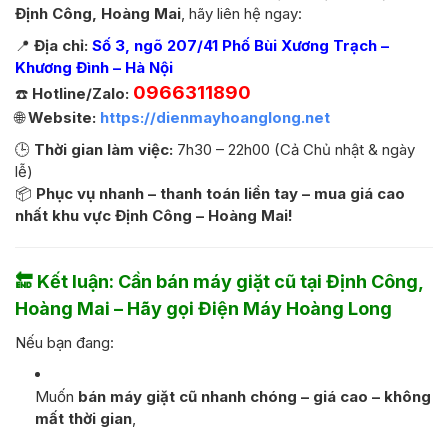
Định Công, Hoàng Mai
, hãy liên hệ ngay:
📍
Địa chỉ:
Số 3, ngõ 207/41 Phố Bùi Xương Trạch –
Khương Đình – Hà Nội
0966311890
☎️
Hotline/Zalo:
🌐
Website:
https://dienmayhoanglong.net
🕒
Thời gian làm việc:
7h30 – 22h00 (Cả Chủ nhật & ngày
lễ)
📦
Phục vụ nhanh – thanh toán liền tay – mua giá cao
nhất khu vực Định Công – Hoàng Mai!
🔚
Kết luận: Cần bán máy giặt cũ tại Định Công,
Hoàng Mai – Hãy gọi Điện Máy Hoàng Long
Nếu bạn đang:
Muốn
bán máy giặt cũ nhanh chóng – giá cao – không
mất thời gian
,