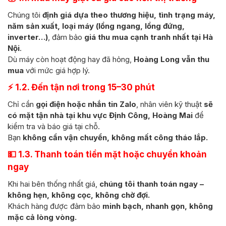
Chúng tôi
định giá dựa theo thương hiệu, tình trạng máy,
năm sản xuất, loại máy (lồng ngang, lồng đứng,
inverter…)
, đảm bảo
giá thu mua cạnh tranh nhất tại Hà
Nội
.
Dù máy còn hoạt động hay đã hỏng,
Hoàng Long vẫn thu
mua
với mức giá hợp lý.
⚡ 1.2. Đến tận nơi trong 15–30 phút
Chỉ cần
gọi điện hoặc nhắn tin Zalo
, nhân viên kỹ thuật
sẽ
có mặt tận nhà tại khu vực Định Công, Hoàng Mai
để
kiểm tra và báo giá tại chỗ.
Bạn
không cần vận chuyển, không mất công tháo lắp.
💵 1.3. Thanh toán tiền mặt hoặc chuyển khoản
ngay
Khi hai bên thống nhất giá,
chúng tôi thanh toán ngay –
không hẹn, không cọc, không chờ đợi.
Khách hàng được đảm bảo
minh bạch, nhanh gọn, không
mặc cả lòng vòng.