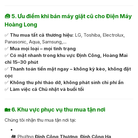
🧰
5. Ưu điểm khi bán máy giặt cũ cho Điện Máy
Hoàng Long
✅
Thu mua tất cả thương hiệu
: LG, Toshiba, Electrolux,
Panasonic, Aqua, Samsung,…
✅
Mua mọi loại – mọi tình trạng
✅
Có mặt nhanh trong khu vực Định Công, Hoàng Mai
chỉ 15–30 phút
✅
Thanh toán tiền mặt ngay – không kỳ kèo, không đặt
cọc
✅
Không thu phí tháo dỡ, không phát sinh chi phí ẩn
✅
Làm việc cả Chủ nhật và buổi tối
🏡
6. Khu vực phục vụ thu mua tận nơi
Chúng tôi nhận thu mua tận nơi tại:
🏘️ Phường
Định Công Thượng
,
Định Công Hạ