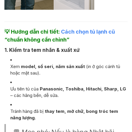
💡 Hướng dẫn chi tiết:
Cách chọn tủ lạnh cũ
“chuẩn không cần chỉnh”
1. Kiểm tra tem nhãn & xuất xứ
Xem
model, số seri, năm sản xuất
(in ở góc cánh tủ
hoặc mặt sau).
Ưu tiên tủ của
Panasonic, Toshiba, Hitachi, Sharp, LG
– các hãng bền, dễ sửa.
Tránh hàng đã bị
thay tem, mờ chữ, bong tróc tem
năng lượng
.
💬
Mẹo nhỏ:
Nếu là hàng Nhật bãi,