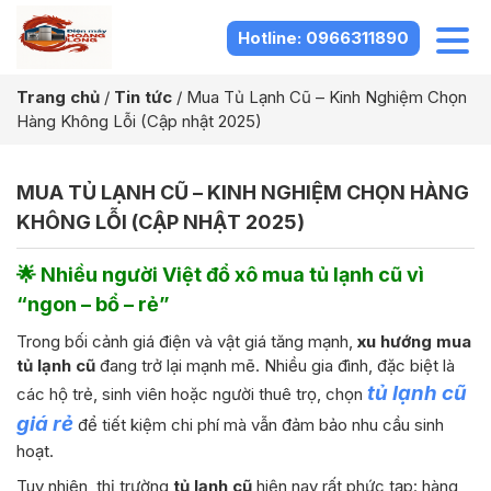
Hotline: 0966311890
Trang chủ
/
Tin tức
/
Mua Tủ Lạnh Cũ – Kinh Nghiệm Chọn
Hàng Không Lỗi (Cập nhật 2025)
MUA TỦ LẠNH CŨ – KINH NGHIỆM CHỌN HÀNG
KHÔNG LỖI (CẬP NHẬT 2025)
🌟 Nhiều người Việt đổ xô mua tủ lạnh cũ vì
“ngon – bổ – rẻ”
Trong bối cảnh giá điện và vật giá tăng mạnh,
xu hướng mua
tủ lạnh cũ
đang trở lại mạnh mẽ. Nhiều gia đình, đặc biệt là
tủ lạnh cũ
các hộ trẻ, sinh viên hoặc người thuê trọ, chọn
giá rẻ
để tiết kiệm chi phí mà vẫn đảm bảo nhu cầu sinh
hoạt.
Tuy nhiên, thị trường
tủ lạnh cũ
hiện nay rất phức tạp: hàng