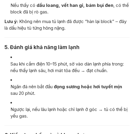
Nếu thấy có
dầu loang, vết han gỉ, bám bụi đen
, có thể
block đã bị rò gas.
Lưu ý:
Không nên mua tủ lạnh đã được “hàn lại block” – đây
là dấu hiệu tủ từng hỏng nặng.
5. Đánh giá khả năng làm lạnh
Sau khi cắm điện 10–15 phút, sờ vào dàn lạnh phía trong:
nếu thấy lạnh sâu, hơi mát tỏa đều → đạt chuẩn.
Ngăn đá nên bắt đầu
đọng sương hoặc hơi tuyết mịn
sau 20 phút.
Ngược lại, nếu lâu lạnh hoặc chỉ lạnh ở góc → tủ có thể bị
yếu gas.