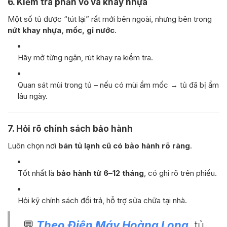
6. Kiểm tra phần vỏ và khay nhựa
Một số tủ được “tút lại” rất mới bên ngoài, nhưng bên trong
nứt khay nhựa, mốc, gỉ nước
.
Hãy mở từng ngăn, rút khay ra kiểm tra.
Quan sát mùi trong tủ – nếu có mùi ẩm mốc → tủ đã bị ẩm
lâu ngày.
7. Hỏi rõ chính sách bảo hành
Luôn chọn nơi
bán tủ lạnh cũ có bảo hành rõ ràng
.
Tốt nhất là
bảo hành từ 6–12 tháng
, có ghi rõ trên phiếu.
Hỏi kỹ chính sách đổi trả, hỗ trợ sửa chữa tại nhà.
💬
Theo Điện Máy Hoàng Long
, tủ