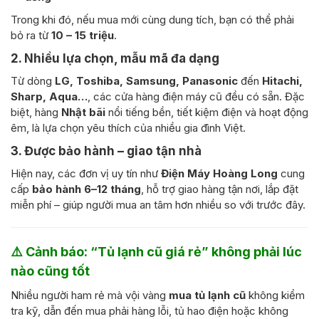
Trong khi đó, nếu mua mới cùng dung tích, bạn có thể phải
bỏ ra từ
10 – 15 triệu
.
2. Nhiều lựa chọn, mẫu mã đa dạng
Từ dòng
LG, Toshiba, Samsung, Panasonic
đến
Hitachi,
Sharp, Aqua…
, các cửa hàng điện máy cũ đều có sẵn. Đặc
biệt, hàng
Nhật bãi
nổi tiếng bền, tiết kiệm điện và hoạt động
êm, là lựa chọn yêu thích của nhiều gia đình Việt.
3. Được bảo hành – giao tận nhà
Hiện nay, các đơn vị uy tín như
Điện Máy Hoàng Long
cung
cấp
bảo hành 6–12 tháng
, hỗ trợ giao hàng tận nơi, lắp đặt
miễn phí – giúp người mua an tâm hơn nhiều so với trước đây.
⚠️ Cảnh báo: “Tủ lạnh cũ giá rẻ” không phải lúc
nào cũng tốt
Nhiều người ham rẻ mà vội vàng
mua tủ lạnh cũ
không kiểm
tra kỹ, dẫn đến mua phải hàng lỗi, tủ hao điện hoặc không