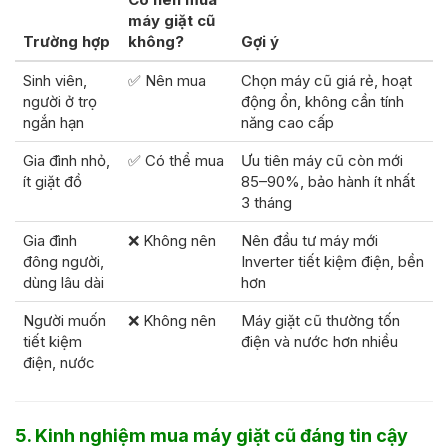
máy giặt cũ
Trường hợp
không?
Gợi ý
Sinh viên,
✅ Nên mua
Chọn máy cũ giá rẻ, hoạt
người ở trọ
động ổn, không cần tính
ngắn hạn
năng cao cấp
Gia đình nhỏ,
✅ Có thể mua
Ưu tiên máy cũ còn mới
ít giặt đồ
85–90%, bảo hành ít nhất
3 tháng
Gia đình
❌ Không nên
Nên đầu tư máy mới
đông người,
Inverter tiết kiệm điện, bền
dùng lâu dài
hơn
Người muốn
❌ Không nên
Máy giặt cũ thường tốn
tiết kiệm
điện và nước hơn nhiều
điện, nước
5. Kinh nghiệm mua máy giặt cũ đáng tin cậy