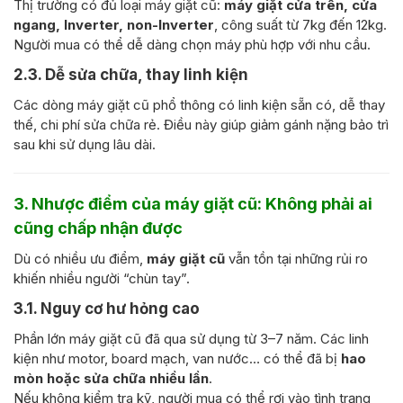
Thị trường có đủ loại máy giặt cũ:
máy giặt cửa trên, cửa
ngang, Inverter, non-Inverter
, công suất từ 7kg đến 12kg.
Người mua có thể dễ dàng chọn máy phù hợp với nhu cầu.
2.3. Dễ sửa chữa, thay linh kiện
Các dòng máy giặt cũ phổ thông có linh kiện sẵn có, dễ thay
thế, chi phí sửa chữa rẻ. Điều này giúp giảm gánh nặng bảo trì
sau khi sử dụng lâu dài.
3. Nhược điểm của máy giặt cũ: Không phải ai
cũng chấp nhận được
Dù có nhiều ưu điểm,
máy giặt cũ
vẫn tồn tại những rủi ro
khiến nhiều người “chùn tay”.
3.1. Nguy cơ hư hỏng cao
Phần lớn máy giặt cũ đã qua sử dụng từ 3–7 năm. Các linh
kiện như motor, board mạch, van nước… có thể đã bị
hao
mòn hoặc sửa chữa nhiều lần
.
Nếu không kiểm tra kỹ, người mua có thể rơi vào tình trạng