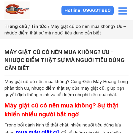
Hotline: 0966311890
Trang chủ
/
Tin tức
/
Máy giặt cũ có nên mua không? Ưu –
nhược điểm thật sự mà người tiêu dùng cần biết
MÁY GIẶT CŨ CÓ NÊN MUA KHÔNG? ƯU –
NHƯỢC ĐIỂM THẬT SỰ MÀ NGƯỜI TIÊU DÙNG
CẦN BIẾT
Máy giặt cũ có nên mua không? Cùng Điện Máy Hoàng Long
phân tích ưu, nhược điểm thật sự của máy giặt cũ, giúp bạn
quyết định thông minh và tiết kiệm chi phí hiệu quả nhất.
Máy giặt cũ có nên mua không? Sự thật
khiến nhiều người bất ngờ
Trong bối cảnh kinh tế thắt chặt, nhiều người tiêu dùng lựa
mua máy giặt cũ
chọn
để tiết kiệm chi phí. Tuy nhiên,