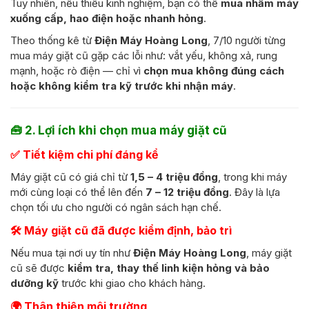
Tuy nhiên, nếu thiếu kinh nghiệm, bạn có thể
mua nhầm máy
xuống cấp, hao điện hoặc nhanh hỏng
.
Theo thống kê từ
Điện Máy Hoàng Long
, 7/10 người từng
mua máy giặt cũ gặp các lỗi như: vắt yếu, không xả, rung
mạnh, hoặc rò điện — chỉ vì
chọn mua không đúng cách
hoặc không kiểm tra kỹ trước khi nhận máy
.
🧰
2. Lợi ích khi chọn mua máy giặt cũ
✅
Tiết kiệm chi phí đáng kể
Máy giặt cũ có giá chỉ từ
1,5 – 4 triệu đồng
, trong khi máy
mới cùng loại có thể lên đến
7 – 12 triệu đồng
. Đây là lựa
chọn tối ưu cho người có ngân sách hạn chế.
🛠️
Máy giặt cũ đã được kiểm định, bảo trì
Nếu mua tại nơi uy tín như
Điện Máy Hoàng Long
, máy giặt
cũ sẽ được
kiểm tra, thay thế linh kiện hỏng và bảo
dưỡng kỹ
trước khi giao cho khách hàng.
🌍
Thân thiện môi trường