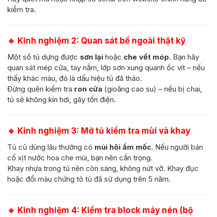
kiểm tra.
🔹
Kinh nghiệm 2: Quan sát bề ngoài thật kỹ
Một số tủ dựng được
sơn lại
hoặc
che vết móp
. Bạn hãy
quan sát mép cửa, tay nắm, lớp sơn xung quanh ốc vít – nếu
thấy khác màu, đó là dấu hiệu tủ đã tháo.
Đừng quên kiểm tra
ron cửa
(gioăng cao su) – nếu bị chai,
tủ sẽ không kín hơi, gây tốn điện.
🔹
Kinh nghiệm 3: Mở tủ kiểm tra mùi và khay
Tủ cũ dùng lâu thường có
mùi hôi ẩm mốc
. Nếu người bán
cố xịt nước hoa che mùi, bạn nên cẩn trọng.
Khay nhựa trong tủ nên còn sáng, không nứt vỡ. Khay đục
hoặc đổi màu chứng tỏ tủ đã sử dụng trên 5 năm.
🔹
Kinh nghiệm 4: Kiểm tra block máy nén (bộ