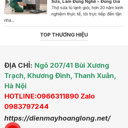
Sửa, Làm Đúng Nghề – Đúng Giá
Thợ sửa tủ lạnh giỏi, hơn 20 năm kinh
nghiệm thực tế, tôi trực tiếp đến tận
nhà…
TOP THƯƠNG HIỆU
ĐỊA CHỈ:
Ngõ 207/41 Bùi Xương
Trạch, Khương Đình, Thanh Xuân,
Hà Nội
HOTLINE:0966311890 Zalo
0983797244
https://dienmayhoanglong.net/