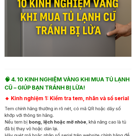
🧠
4. 10 KINH NGHIỆM VÀNG KHI MUA TỦ LẠNH
CŨ – GIÚP BẠN TRÁNH BỊ LỪA!
🔹
Kinh nghiệm 1: Kiểm tra tem, nhãn và số serial
Tem chính hãng thường in rõ nét, có mã QR hoặc dãy số
khớp với thông tin hãng.
Nếu tem bị
bong, lệch hoặc mờ nhòe
, khả năng cao là tủ
đã bị thay vỏ hoặc dán lại.
Hãy quét mã hoặc nhập số serial trên website chính hãng để