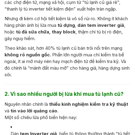
các chợ điện tử, mạng xã hội, cụm từ “tủ lạnh cũ giá rẻ”,
“thanh lý tủ inverter tiết kiệm điện” xuất hiện tràn ngập.
Nhưng đi kèm cơ hội tiết kiệm là vô số rủi ro. Không ít khách
hàng phản ánh bị lừa mua
tủ dựng
,
dán tem inverter giả
,
hoặc
tủ đã sửa chữa, thay block
, thậm chí tủ bị rò điện,
gây nguy hiểm.
Theo khảo sát, hơn 40% tủ lạnh cũ bán trôi nổi trên mạng
không rõ nguồn gốc
. Phần lớn người mua chỉ kiểm tra bề
ngoài, ít ai mở máy nén hay mạch điện tử để kiểm tra kỹ. Và
đó chính là “mảnh đất màu mỡ” cho hàng giả, hàng dựng sinh
sôi.
2. Vì sao nhiều người bị lừa khi mua tủ lạnh cũ?
Nguyên nhân chính là
thiếu kinh nghiệm kiểm tra kỹ thuật
và
tin vào lời quảng cáo
.
Một số chiêu lừa phổ biến hiện nay:
Dán
tem Inverter giả
, biến tủ thông thường thành “tủ tiết