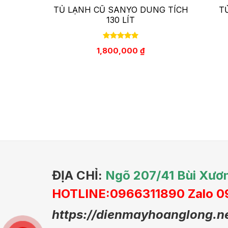
TỦ LẠNH CŨ SANYO DUNG TÍCH
T
130 LÍT
1,800,000
₫
ĐỊA CHỈ:
Ngõ 207/41 Bùi Xươn
HOTLINE:0966311890 Zalo 
https://dienmayhoanglong.ne