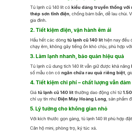
Tủ lạnh cũ 140 lít có
kiểu dáng truyền thống với 
thép sơn tĩnh điện
, chống bám bẩn, dễ lau chùi. 
gia đình.
2. Tiết kiệm điện, vận hành êm ái
Hầu hết các dòng
tủ lạnh cũ 140 lít
hiện nay đều 
chạy êm, không gây tiếng ồn khó chịu, phù hợp vớ
3. Làm lạnh nhanh, bảo quản hiệu quả
Tủ lạnh cũ dung tích 140 lít vẫn giữ được khả năng
số mẫu còn có
ngăn chứa rau quả riêng biệt
, g
4. Tiết kiệm chi phí – chất lượng vẫn đảm
Giá
tủ lạnh cũ 140 lít
thường dao động chỉ từ
1.5
chỉ uy tín như
Điện Máy Hoàng Long
, sản phẩm 
5. Lý tưởng cho không gian nhỏ
Với kích thước gọn gàng, tủ lạnh 140 lít phù hợp đặt
Căn hộ mini, phòng trọ, ký túc xá.