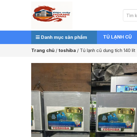
TỦ LẠNH CŨ
Danh mục sản phẩm
Trang chủ
/
toshiba
/
Tủ lạnh cũ dung tích 140 lít