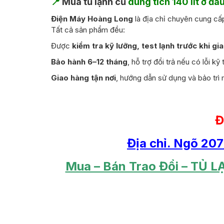
📍
Mua tủ lạnh cũ
dung tích 140 lít ở đâu
Điện Máy Hoàng Long
là địa chỉ chuyên cung c
Tất cả sản phẩm đều:
Được
kiểm tra kỹ lưỡng, test lạnh trước khi gi
Bảo hành 6–12 tháng
, hỗ trợ đổi trả nếu có lỗi kỹ 
Giao hàng tận nơi
, hướng dẫn sử dụng và bảo trì 
Đ
Địa chỉ. Ngõ 20
Mua – Bán Trao Đổi – TỦ L