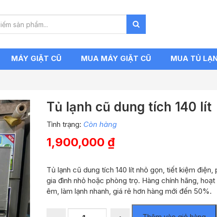
MÁY GIẶT CŨ
MUA MÁY GIẶT CŨ
MUA TỦ LẠ
Tủ lạnh cũ dung tích 140 lít
Tình trạng:
Còn hàng
1,900,000
₫
Tủ lạnh cũ dung tích 140 lít nhỏ gọn, tiết kiệm điện,
gia đình nhỏ hoặc phòng trọ. Hàng chính hãng, hoạt
êm, làm lạnh nhanh, giá rẻ hơn hàng mới đến 50%.
Tủ
Thêm vào giỏ hàng