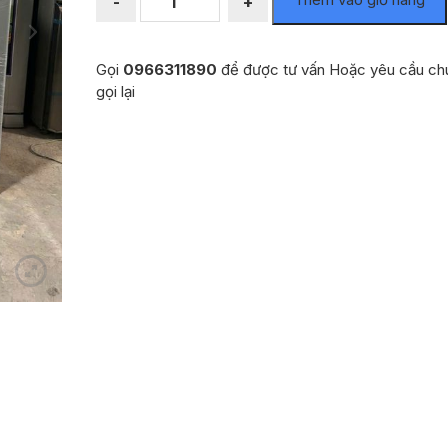
-
+
lạnh
cũ
dung
Gọi
0966311890
để được tư vấn Hoặc yêu cầu chú
tích
gọi lại
140
lít
số
lượng