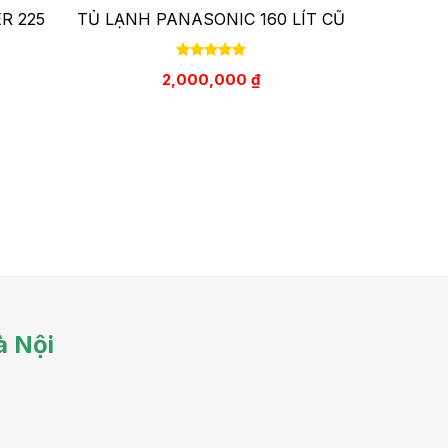
R 225
TỦ LẠNH PANASONIC 160 LÍT CŨ
2,000,000
₫
à Nội