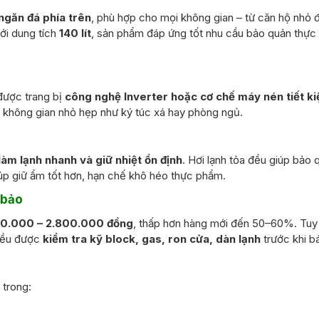
ngăn đá phía trên
, phù hợp cho mọi không gian – từ căn hộ nhỏ đ
Với dung tích
140 lít
, sản phẩm đáp ứng tốt nhu cầu bảo quản thự
được trang bị
công nghệ Inverter hoặc cơ chế máy nén tiết ki
i không gian nhỏ hẹp như ký túc xá hay phòng ngủ.
làm lạnh nhanh và giữ nhiệt ổn định
. Hơi lạnh tỏa đều giúp bảo 
iúp giữ ẩm tốt hơn, hạn chế khô héo thực phẩm.
 bảo
00.000 – 2.800.000 đồng
, thấp hơn hàng mới đến 50–60%. Tuy 
đều được
kiểm tra kỹ block, gas, ron cửa, dàn lạnh
trước khi b
 trong: