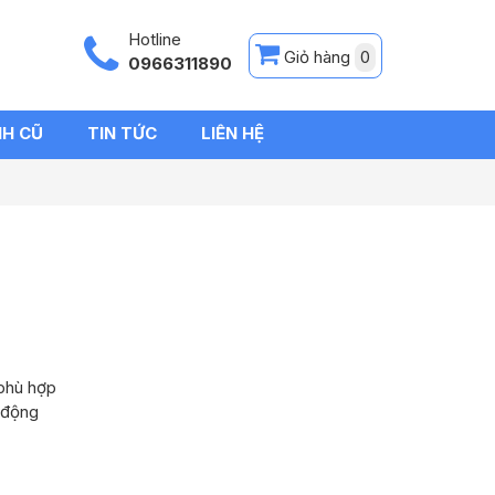
Hotline
Giỏ hàng
0
0966311890
NH CŨ
TIN TỨC
LIÊN HỆ
 phù hợp
 động