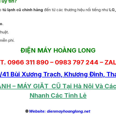
 uy tín?
ấp
tủ lạnh cũ chính hãng
đến từ các thương hiệu nổi tiếng như
LG,
ao
.
thuật.
miễn phí.
ĐIỆN MÁY HOÀNG LONG
T. 0966 311 890 – 0983 797 244 – ZA
7/41 Bùi Xương Trạch, Khương Đình, Th
ẠNH – MÁY GIẶT CŨ Tại Hà Nội Và Các
Nhanh Các Tỉnh Lẻ
🌐
Website: dienmayhoanglong.net