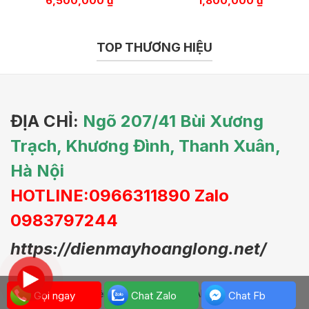
6,500,000
₫
1,800,000
₫
TOP THƯƠNG HIỆU
ĐỊA CHỈ:
Ngõ 207/41 Bùi Xương
Trạch, Khương Đình, Thanh Xuân,
Hà Nội
HOTLINE:0966311890 Zalo
0983797244
https://dienmayhoanglong.net/
© Copyright Điện Máy Hoàng Long. All rights reserved.
Gọi ngay
Chat Zalo
Chat Fb