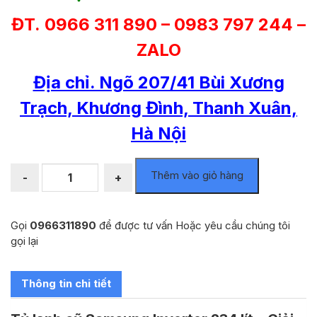
ĐT. 0966 311 890 – 0983 797 244 –
ZALO
Địa chỉ. Ngõ 207/41 Bùi Xương
Trạch, Khương Đình, Thanh Xuân,
Hà Nội
Tủ
Thêm vào giỏ hàng
-
+
lạnh
cũ
samsung
Gọi
0966311890
để được tư vấn Hoặc yêu cầu chúng tôi
inverter
gọi lại
234
lít
số
Thông tin chi tiết
lượng