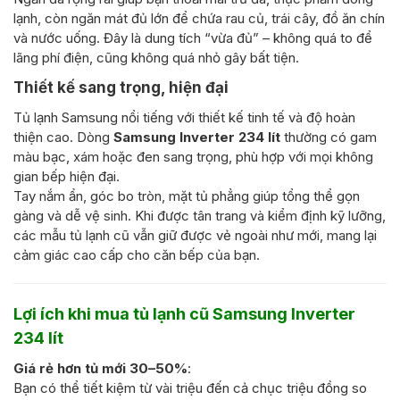
lạnh, còn ngăn mát đủ lớn để chứa rau củ, trái cây, đồ ăn chín
và nước uống. Đây là dung tích “vừa đủ” – không quá to để
lãng phí điện, cũng không quá nhỏ gây bất tiện.
Thiết kế sang trọng, hiện đại
Tủ lạnh Samsung nổi tiếng với thiết kế tinh tế và độ hoàn
thiện cao. Dòng
Samsung Inverter 234 lít
thường có gam
màu bạc, xám hoặc đen sang trọng, phù hợp với mọi không
gian bếp hiện đại.
Tay nắm ẩn, góc bo tròn, mặt tủ phẳng giúp tổng thể gọn
gàng và dễ vệ sinh. Khi được tân trang và kiểm định kỹ lưỡng,
các mẫu tủ lạnh cũ vẫn giữ được vẻ ngoài như mới, mang lại
cảm giác cao cấp cho căn bếp của bạn.
Lợi ích khi mua tủ lạnh cũ Samsung Inverter
234 lít
Giá rẻ hơn tủ mới 30–50%
:
Bạn có thể tiết kiệm từ vài triệu đến cả chục triệu đồng so