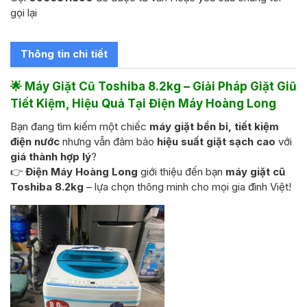
8kg
gọi lại
số
lượng
Thông tin chi tiết
🌟
Máy Giặt Cũ Toshiba 8.2kg – Giải Pháp Giặt Giũ
Tiết Kiệm, Hiệu Quả Tại Điện Máy Hoàng Long
Bạn đang tìm kiếm một chiếc
máy giặt bền bỉ, tiết kiệm
điện nước
nhưng vẫn đảm bảo
hiệu suất giặt sạch cao
với
giá thành hợp lý
?
👉
Điện Máy Hoàng Long
giới thiệu đến bạn
máy giặt cũ
Toshiba 8.2kg
– lựa chọn thông minh cho mọi gia đình Việt!