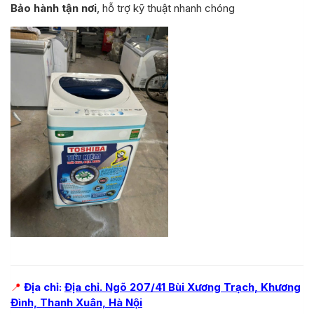
Bảo hành tận nơi
, hỗ trợ kỹ thuật nhanh chóng
📍
Địa chỉ:
Địa chỉ. Ngõ 207/41 Bùi Xương Trạch, Khương
Đình, Thanh Xuân, Hà Nội