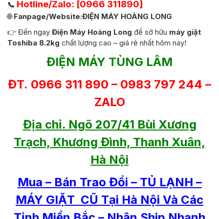
Hotline/Zalo: [0966 311890]
📞
🌐
Fanpage/Website:ĐIỆN MÁY HOÀNG LONG
👉 Đến ngay
Điện Máy Hoàng Long
để sở hữu
máy giặt
Toshiba 8.2kg
chất lượng cao – giá rẻ nhất hôm nay!
ĐIỆN MÁY TÙNG LÂM
ĐT. 0966 311 890 – 0983 797 244 –
ZALO
Địa chỉ. Ngõ 207/41 Bùi Xương
Trạch, Khương Đình, Thanh Xuân,
Hà Nội
Mua – Bán Trao Đổi – TỦ LẠNH –
MÁY GIẶT CŨ Tại Hà Nội Và Các
Tỉnh Miền Bắc – Nhận Ship Nhanh