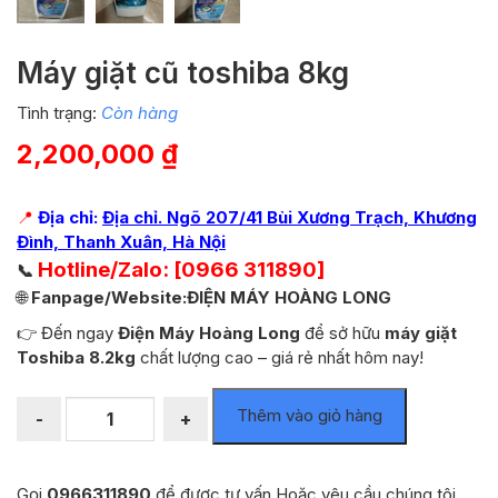
Máy giặt cũ toshiba 8kg
Tình trạng:
Còn hàng
2,200,000
₫
📍
Địa chỉ:
Địa chỉ. Ngõ 207/41 Bùi Xương Trạch, Khương
Đình, Thanh Xuân, Hà Nội
Hotline/Zalo: [0966 311890]
📞
🌐
Fanpage/Website:ĐIỆN MÁY HOÀNG LONG
👉 Đến ngay
Điện Máy Hoàng Long
để sở hữu
máy giặt
Toshiba 8.2kg
chất lượng cao – giá rẻ nhất hôm nay!
Máy
Thêm vào giỏ hàng
-
+
giặt
cũ
toshiba
Gọi
0966311890
để được tư vấn Hoặc yêu cầu chúng tôi