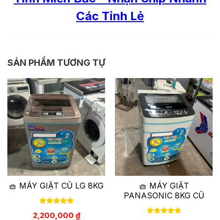
Các Tỉnh Lẻ
SẢN PHẨM TƯƠNG TỰ
🧺 MÁY GIẶT CŨ LG 8KG
🧺 MÁY GIẶT
PANASONIC 8KG CŨ
2,200,000
₫